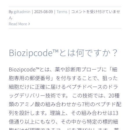
ユ
By
gdtadmin
|
2025-08-09
|
Terms
|
コメントを受け付けていませ
ー
ん
テ
Read More
ィ
リ
テ
ィ
Biozipcode™とは何ですか？
ト
ー
ク
Biozipcode™とは、薬や診断用プローブに「細
ン
胞専用の郵便番号」を付与することで、狙った
と
は？
細胞だけに正確に届けるペプチドベースのドラ
セ
ッグデリバリー技術です。 この技術では、20種
キ
ュ
類のアミノ酸の組み合わせから7桁のペプチド配
リ
列を設計します。理論上、その組み合わせは13
テ
億通り以上にもなり、その中から特定の標的細
ィ
ト