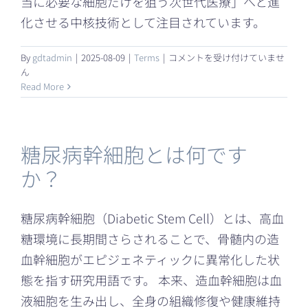
当に必要な細胞だけを狙う次世代医療」へと進
化させる中核技術として注目されています。
Biozipcode™
By
gdtadmin
|
2025-08-09
|
Terms
|
コメントを受け付けていませ
と
ん
は
Read More
何
で
す
か？
糖尿病幹細胞とは何です
は
か？
糖尿病幹細胞（Diabetic Stem Cell）とは、高血
糖環境に長期間さらされることで、骨髄内の造
血幹細胞がエピジェネティックに異常化した状
態を指す研究用語です。 本来、造血幹細胞は血
液細胞を生み出し、全身の組織修復や健康維持