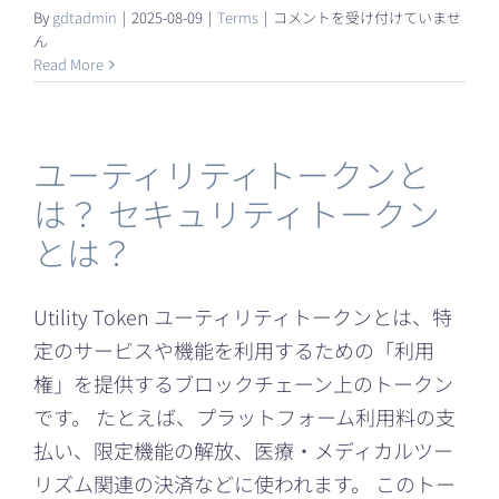
Biozipcode
By
gdtadmin
|
2025-08-09
|
Terms
|
コメントを受け付けていませ
Group
ん
と
Read More
は
何
で
す
ユーティリティトークンと
か？
は？ セキュリティトークン
は
とは？
Utility Token ユーティリティトークンとは、特
定のサービスや機能を利用するための「利用
権」を提供するブロックチェーン上のトークン
です。 たとえば、プラットフォーム利用料の支
払い、限定機能の解放、医療・メディカルツー
リズム関連の決済などに使われます。 このトー