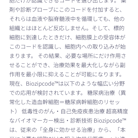
胞だけが認識できるコードを選び出します。 薬
ー
剤や診断プローブにこのコードを付加すると、
ク
ン
それらは血液や脳脊髄液中を循環しても、他の
と
組織とはほとんど反応しません。そして、標的
は？
は
細胞に到達したときだけ、細胞膜上の受容体が
このコードを認識し、細胞内への取り込みが始
まります。 その結果、必要な場所にだけ作用さ
せることができ、治療効果を最大化しながら副
作用を最小限に抑えることが可能になります。
現在、Biozipcode™は以下のような幅広い分野
での応用が検討されています。 糖尿病治療（異
常化した造血幹細胞＝糖尿病幹細胞のリセッ
ト） 低毒性のがん・自己免疫疾患治療 超高精度
なバイオマーカー検出・診断技術 Biozipcode™
は、従来の「全身に効かせる治療」から、「本