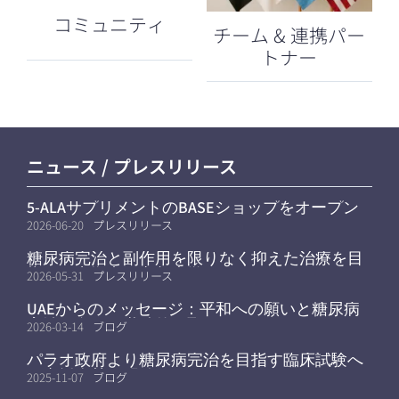
コミュニティ
チーム & 連携パー
トナー
ニュース / プレスリリース
5-ALAサプリメントのBASEショップをオープン
しました
2026-06-20
プレスリリース
糖尿病完治と副作用を限りなく抑えた治療を目
指す研究拠点が京都大学へ
2026-05-31
プレスリリース
UAEからのメッセージ：平和への願いと糖尿病
完治に向けた継続的な取り組み
2026-03-14
ブログ
パラオ政府より糖尿病完治を目指す臨床試験へ
の支援姿勢を明確に
2025-11-07
ブログ