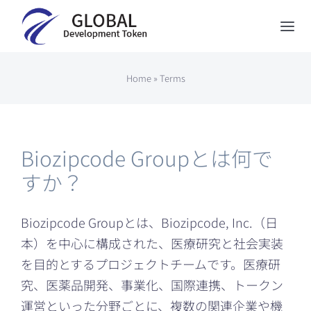
Skip
to
Tog
content
Nav
GDTについて
Home
»
Terms
Biozipcodeについて
5-ALAストア
Biozipcode Groupとは何で
ニュース
すか？
お問い合わせ
Biozipcode Groupとは、Biozipcode, Inc.（日
English
本）を中心に構成された、医療研究と社会実装
を目的とするプロジェクトチームです。医療研
究、医薬品開発、事業化、国際連携、トークン
運営といった分野ごとに、複数の関連企業や機