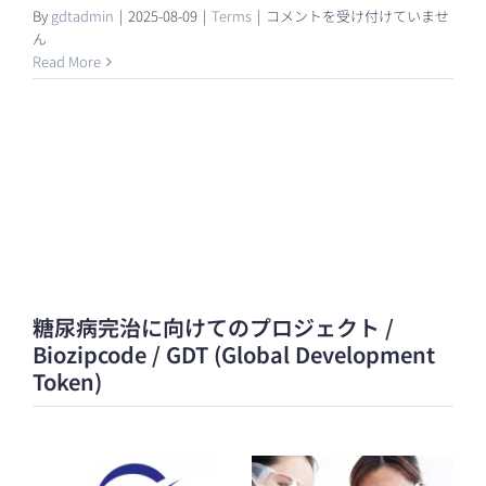
糖
By
gdtadmin
|
2025-08-09
|
Terms
|
コメントを受け付けていませ
尿
ん
病
Read More
幹
細
胞
と
は
何
で
す
か？
は
糖尿病完治に向けてのプロジェクト /
Biozipcode / GDT (Global Development
Token)