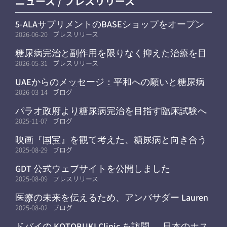
ニュース / プレスリリース
5-ALAサプリメントのBASEショップをオープン
しました
2026-06-20
プレスリリース
糖尿病完治と副作用を限りなく抑えた治療を目
指す研究拠点が京都大学へ
2026-05-31
プレスリリース
UAEからのメッセージ：平和への願いと糖尿病
完治に向けた継続的な取り組み
2026-03-14
ブログ
パラオ政府より糖尿病完治を目指す臨床試験へ
の支援姿勢を明確に
2025-11-07
ブログ
映画『国宝』を観て考えた、糖尿病と向き合う
ことの大切さ
2025-08-29
ブログ
GDT 公式ウェブサイトを公開しました
2025-08-09
プレスリリース
医療の未来を伝えるため、アンバサダー Lauren
が参加
2025-08-02
ブログ
ドバイの KOTOBUKI Clinic を訪問 ― 日本のホス