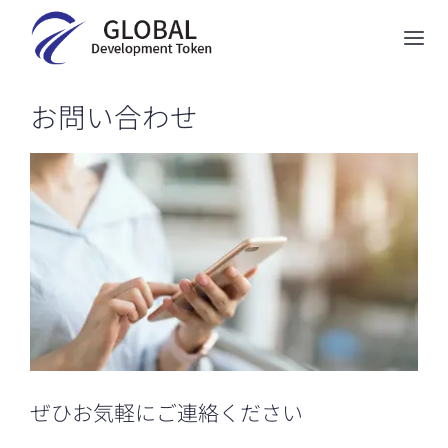
Skip
to
Tog
content
Nav
GDTについて
お問い合わせ
Biozipcodeについて
5-ALAストア
ニュース
お問い合わせ
English
ぜひお気軽にご連絡ください