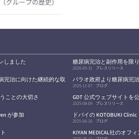
（グループの歴史）
プンしました
糖尿病完治と副作用を限
学へ
2026-05-31
プレスリリース
尿病完治に向けた継続的な取
パラオ政府より糖尿病完
2025-11-07
ブログ
うことの大切さ
GDT 公式ウェブサイトを
2025-08-09
プレスリリース
en が参加
ドバイの KOTOBUKI Cl
界へ
2025-06-20
ブログ
ート
KIYAN MEDICAL社
2025-06-11
ブログ