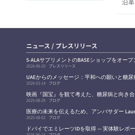
沿革
ニュース / プレスリリース
5-ALAサプリメントのBASEショップをオー
2026-06-20
プレスリリース
UAEからのメッセージ：平和への願いと糖
り組み
2026-03-14
ブログ
映画『国宝』を観て考えた、糖尿病と向き合
2025-08-29
ブログ
医療の未来を伝えるため、アンバサダー Laur
2025-08-02
ブログ
ドバイでエミレーツIDを取得 — 実体験レポ
2025-06-14
ブログ