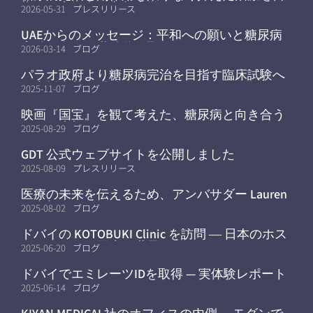
指す研究拠点が京都大学へ
2026-05-31
プレスリリース
UAEからのメッセージ：平和への願いと糖尿病
完治に向けた継続的な取り組み
2026-03-14
ブログ
パラオ政府より糖尿病完治を目指す臨床試験へ
の支援姿勢を明確に
2025-11-07
ブログ
映画『国宝』を観て考えた、糖尿病と向き合う
ことの大切さ
2025-08-29
ブログ
GDT 公式ウェブサイトを公開しました
2025-08-09
プレスリリース
医療の未来を伝えるため、アンバサダー Lauren
が参加
2025-08-02
ブログ
ドバイの KOTOBUKI Clinic を訪問 ― 日本のホス
ピタリティと医療を世界へ
2025-06-20
ブログ
ドバイでエミレーツIDを取得 — 実体験レポート
2025-06-14
ブログ