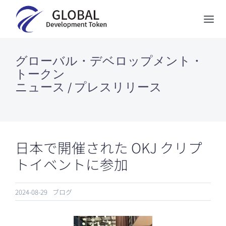
Skip
to
Tog
content
Nav
GDTについて
グローバル・デベロップメント・
トークン
Biozipcodeについて
ニュース / プレスリリース
5-ALAストア
ニュース
日本で開催された OKJ クリプ
お問い合わせ
トイベントに参加
English
2024-08-29
ブログ