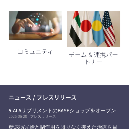
コミュニティ
チーム & 連携パー
トナー
ニュース / プレスリリース
5-ALAサプリメントのBASEショップをオープン
しました
2026-06-20
プレスリリース
糖尿病完治と副作用を限りなく抑えた治療を目