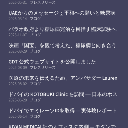
指す研究拠点が京都大学へ
2026-05-31
プレスリリース
UAEからのメッセージ：平和への願いと糖尿病
完治に向けた継続的な取り組み
2026-03-14
ブログ
パラオ政府より糖尿病完治を目指す臨床試験へ
の支援姿勢を明確に
2025-11-07
ブログ
映画『国宝』を観て考えた、糖尿病と向き合う
ことの大切さ
2025-08-29
ブログ
GDT 公式ウェブサイトを公開しました
2025-08-09
プレスリリース
医療の未来を伝えるため、アンバサダー Lauren
が参加
2025-08-02
ブログ
ドバイの KOTOBUKI Clinic を訪問 ― 日本のホス
ピタリティと医療を世界へ
2025-06-20
ブログ
ドバイでエミレーツIDを取得 — 実体験レポート
2025-06-14
ブログ
KIYAN MEDICAL社のオフィスの内側 — モダンで