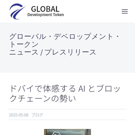
Skip
to
Tog
content
Nav
GDTについて
グローバル・デベロップメント・
トークン
Biozipcodeについて
ニュース / プレスリリース
5-ALAストア
ニュース
ドバイで体感する AI とブロッ
お問い合わせ
クチェーンの勢い
English
2025-05-08
ブログ