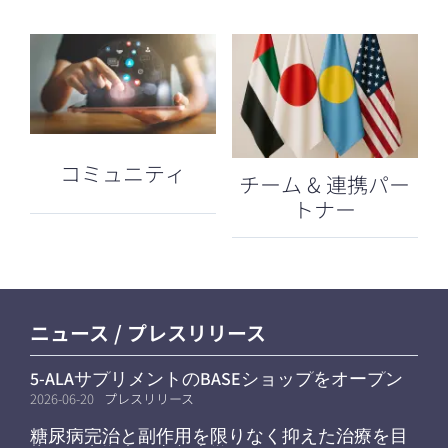
コミュニティ
チーム & 連携パー
トナー
ニュース / プレスリリース
5-ALAサプリメントのBASEショップをオープン
しました
2026-06-20
プレスリリース
糖尿病完治と副作用を限りなく抑えた治療を目